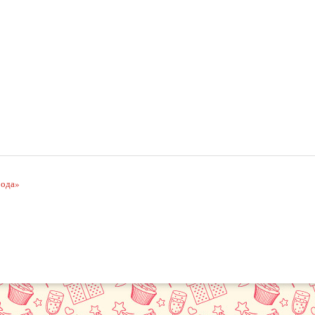
рода»