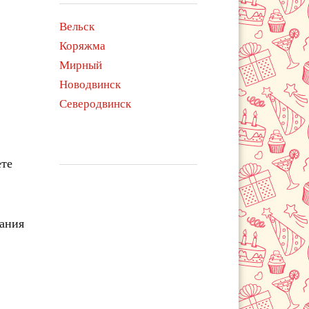
Вельск
Коряжма
Мирный
Новодвинск
Северодвинск
ете
чания