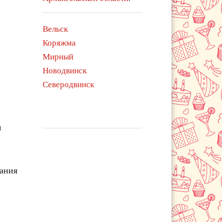
Вельск
Коряжма
Мирный
Новодвинск
Северодвинск
м
чания