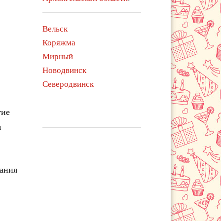
Вельск
Коряжма
Мирный
Новодвинск
Северодвинск
гие
м
чания