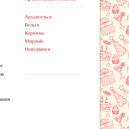
Архангельск
Вельск
Коряжма
Мирный
Новодвинск
ие
ым
чания