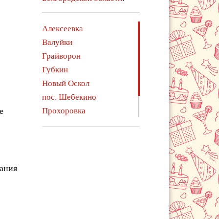
Алексеевка
Валуйки
Грайворон
Губкин
Новый Оскол
пос. Шебекино
е
Прохоровка
Старый Оскол
Шебекино
чания