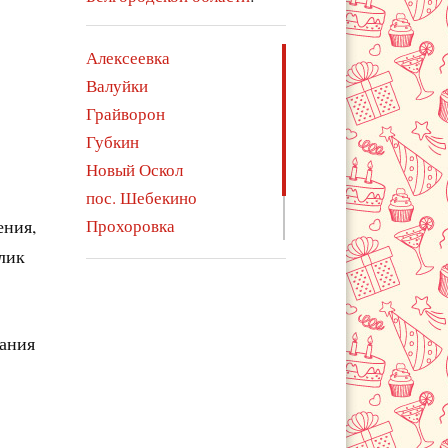
Алексеевка
Валуйки
Грайворон
Губкин
Новый Оскол
пос. Шебекино
ения,
Прохоровка
Старый Оскол
олик
Шебекино
чания