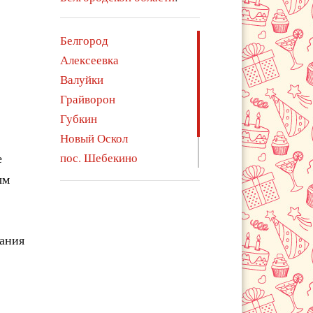
Белгород
Алексеевка
Валуйки
Грайворон
Губкин
Новый Оскол
е
пос. Шебекино
Прохоровка
ым
Шебекино
чания