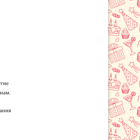
угие
онам.
чания