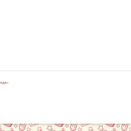
рода»