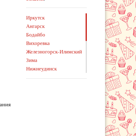
Иркутск
Ангарск
Бодайбо
Вихоревка
Железногорск-Илимский
Зима
Нижнеудинск
Саянск
Свирск
Тайшет
Тулун
чания
Усолье-Сибирское
Усть-Илимск
Усть-Кут