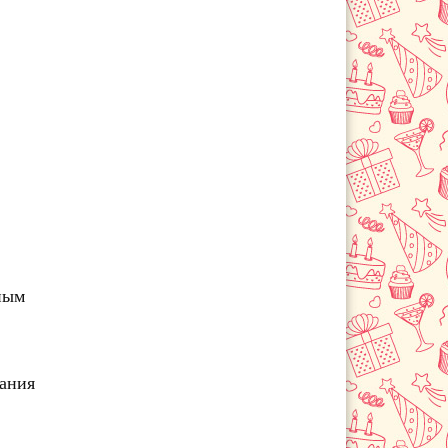
Черемхово
нным
чания