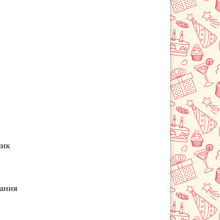
Черемхово
лик
чания