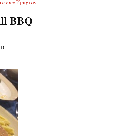
 городе Иркутск
ill BBQ
 D