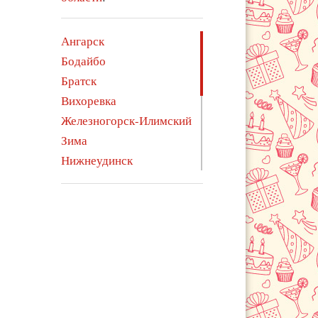
Ангарск
Бодайбо
Братск
Вихоревка
Железногорск-Илимский
Зима
Нижнеудинск
Саянск
Свирск
Тайшет
Тулун
Усолье-Сибирское
Усть-Илимск
Усть-Кут