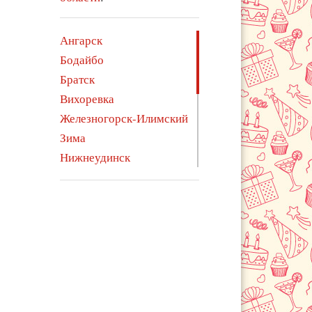
Ангарск
Бодайбо
Братск
Вихоревка
Железногорск-Илимский
Зима
Нижнеудинск
Саянск
Свирск
Тайшет
Тулун
Усолье-Сибирское
Усть-Илимск
Усть-Кут