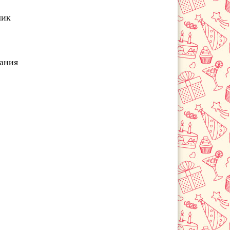
Черемхово
лик
чания