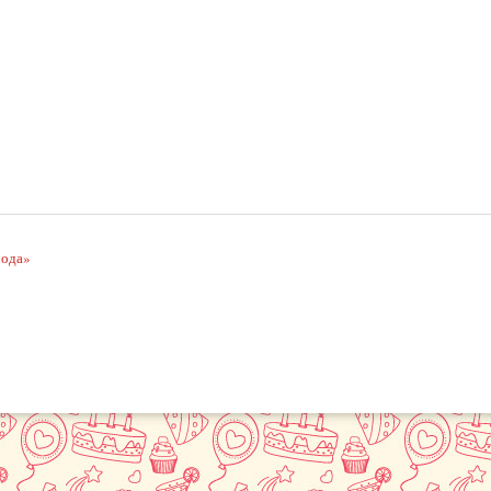
рода»