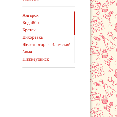
Ангарск
Бодайбо
Братск
Вихоревка
Железногорск-Илимский
Зима
Нижнеудинск
Саянск
Свирск
Тайшет
Тулун
Усолье-Сибирское
Усть-Илимск
Усть-Кут