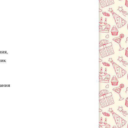
Черемхово
ния,
лик
чания