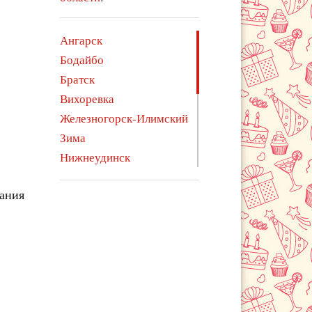
Ангарск
Бодайбо
Братск
Вихоревка
Железногорск-Илимский
Зима
Нижнеудинск
Саянск
чания
Свирск
Тайшет
Тулун
Усолье-Сибирское
Усть-Илимск
Усть-Кут