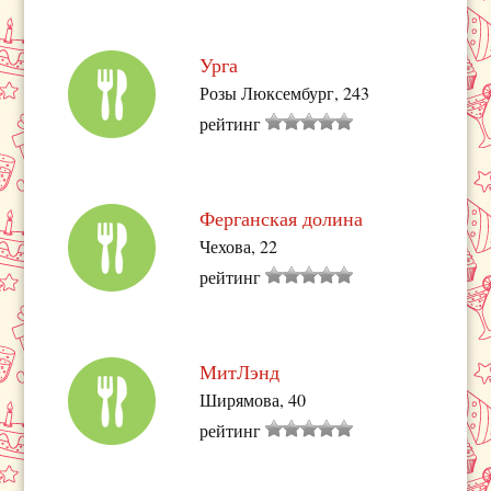
Урга
Розы Люксембург, 243
рейтинг
Ферганская долина
Чехова, 22
рейтинг
МитЛэнд
Ширямова, 40
рейтинг