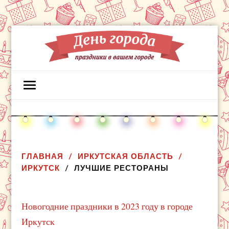
ГЛАВНАЯ
ИРКУТСКАЯ ОБЛАСТЬ
ИРКУТСК
ЛУЧШИЕ РЕСТОРАНЫ
Новогодние праздники в 2023 году в городе
Иркутск