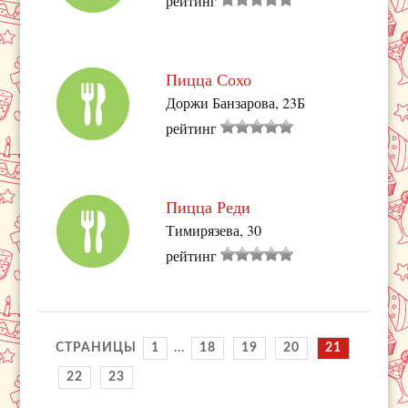
рейтинг
Пицца Сохо
Доржи Банзарова, 23Б
рейтинг
Пицца Реди
Тимирязева, 30
рейтинг
СТРАНИЦЫ
1
...
18
19
20
21
22
23