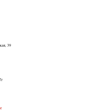
кая, 39
7г
е