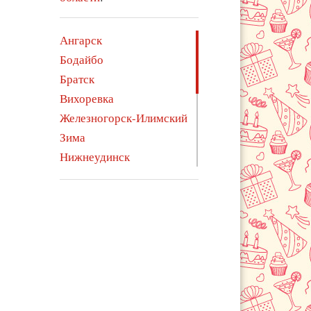
Ангарск
Бодайбо
Братск
Вихоревка
Железногорск-Илимский
Зима
Нижнеудинск
Саянск
Свирск
Тайшет
Тулун
Усолье-Сибирское
Усть-Илимск
Усть-Кут