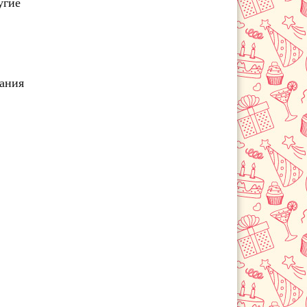
угие
чания