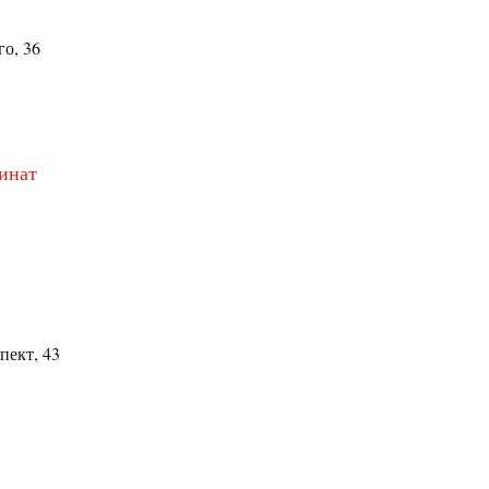
о, 36
инат
пект, 43