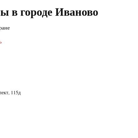
ы в городе Иваново
ране
ь
ект, 115д