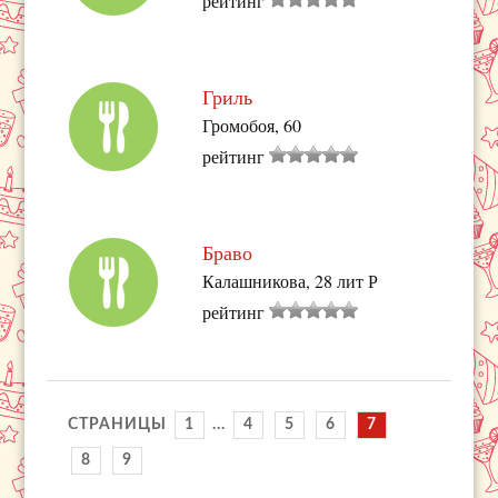
рейтинг
Гриль
Громобоя, 60
рейтинг
Браво
Калашникова, 28 лит Р
рейтинг
СТРАНИЦЫ
1
...
4
5
6
7
8
9