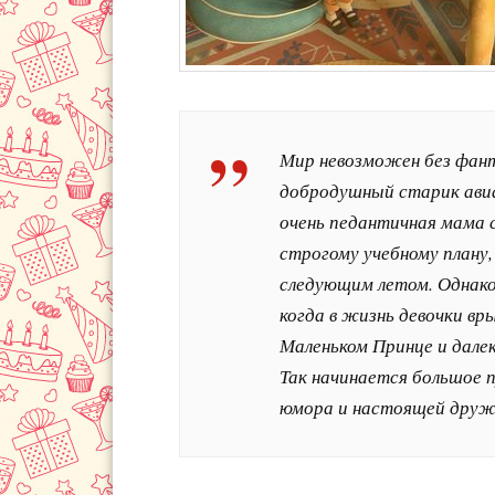
Мир невозможен без фант
добродушный старик авиа
очень педантичная мама 
строгому учебному плану,
следующим летом. Однак
когда в жизнь девочки вр
Маленьком Принце и далек
Так начинается большое 
юмора и настоящей друж