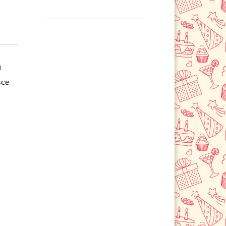
я
все