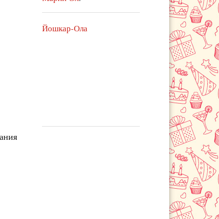
Йошкар-Ола
чания