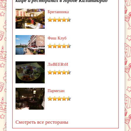
кафе и ресторанах в городе Калининград
Британника
Фиш Клуб
ЛиBEERтИ
Пармезан
Смотреть все рестораны