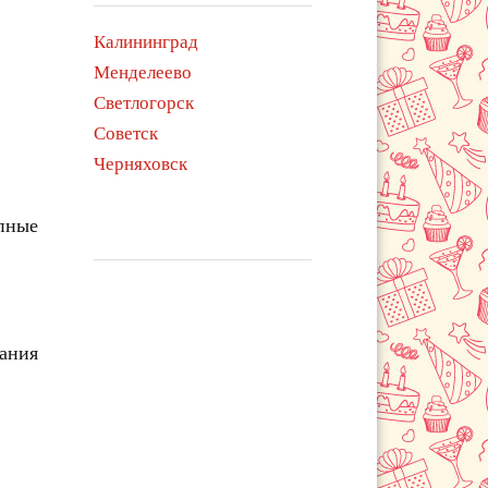
Калининград
Менделеево
Светлогорск
Советск
Черняховск
упные
чания