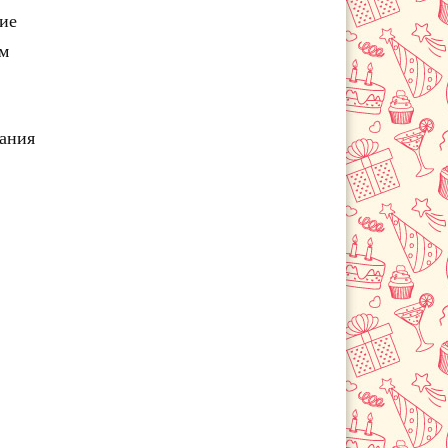
гие
ым
чания