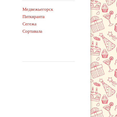
Медвежьегорск
Питкяранта
Сегежа
Сортавала