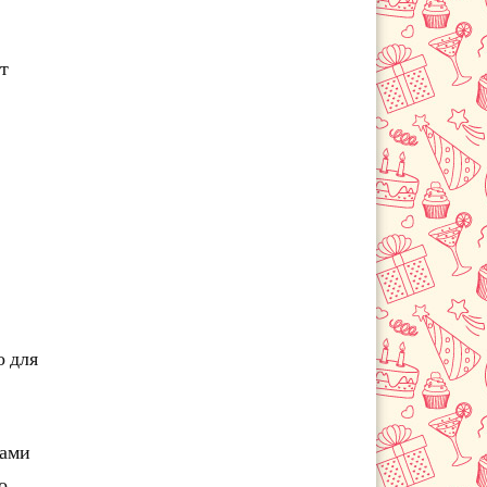
т
о для
ками
о