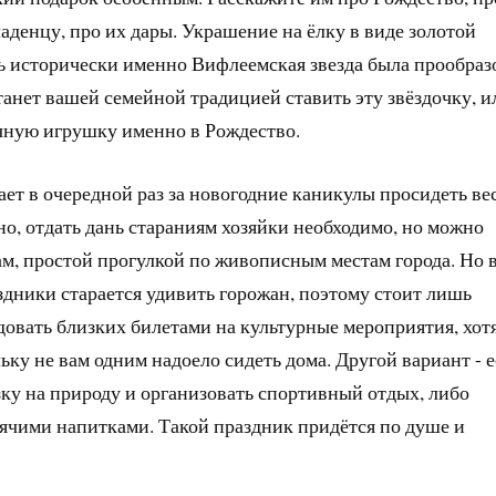
ладенцу, про их дары. Украшение на ёлку в виде золотой
дь исторически именно Вифлеемская звезда была прообраз
танет вашей семейной традицией ставить эту звёздочку, и
чную игрушку именно в Рождество.
чает в очередной раз за новогодние каникулы просидеть ве
но, отдать дань стараниям хозяйки необходимо, но можно
вам, простой прогулкой по живописным местам города. Но 
здники старается удивить горожан, поэтому стоит лишь
довать близких билетами на культурные мероприятия, хот
ьку не вам одним надоело сидеть дома. Другой вариант - 
зку на природу и организовать спортивный отдых, либо
ячими напитками. Такой праздник придётся по душе и