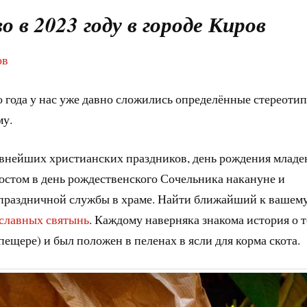
в 2023 году в городе Киров
ов
 года у нас уже давно сложились определённые стереотип
му.
авнейших христианских праздников, день рождения младе
постом в день рождественского Сочельника накануне и
 праздничной службы в храме. Найти ближайший к вашем
славных святынь
. Каждому наверняка знакома история о т
 пещере) и был положен в пеленах в ясли для корма скота.