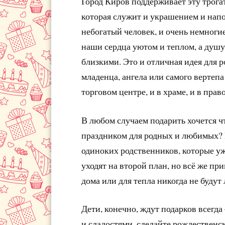
Город Киров поддерживает эту трога
которая служит и украшением и напо
небогатый человек, и очень немноги
наши сердца уютом и теплом, а душу
близкими. Это и отличная идея для 
младенца, ангела или самого вертеп
торговом центре, и в храме, и в прав
В любом случаем подарить хочется чт
праздником для родных и любимых? П
одиноких родственников, которые у
уходят на второй план, но всё же п
дома или для тепла никогда не буду
Дети, конечно, ждут подарков всегда
и сладостями, сделайте рождественс