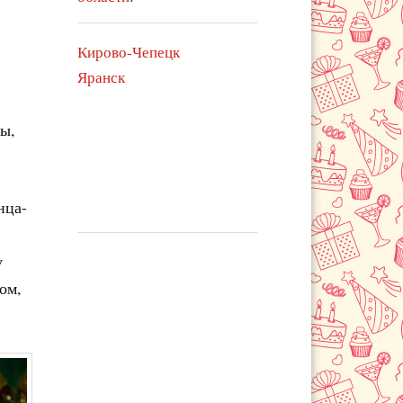
Кирово-Чепецк
Яранск
ы,
нца-
у
ом,