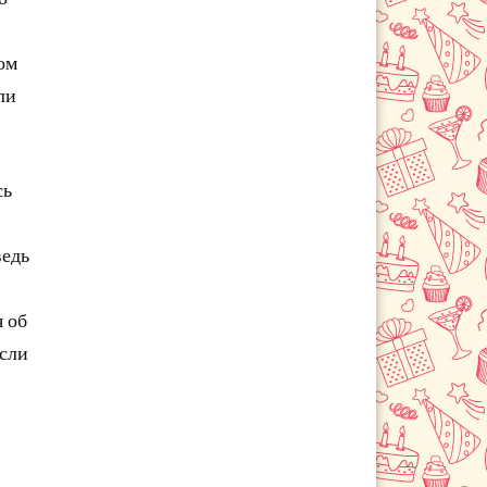
ом
ли
сь
ведь
я об
если