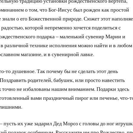
тельную традицию установки рождественского вертепа,
минанием о том, что Бог-Иисус был рожден как простой
е знали о его Божественной природе. Сюжет этот наполняе
 радостью, которой непременно хочется поделиться с
рождественского подарка – маленький сувенир Марии и
а в различной технике исполнения можно найти и в любом
ославном магазине, и в сувенирной лавке.
о-то душевное. Так почему бы не сделать этот день
оздравить родителей, бабушек, или просто навестить
ж точно не избалованы нашим вниманием. Подарки здесь
риготовленный вами праздничный пирог или печенье, что-т
т лишними.
 – пусть их уже задарил Дед Мороз с головы до ног игруш
кий подарок особенным. Расскажите им про Рождество, пр