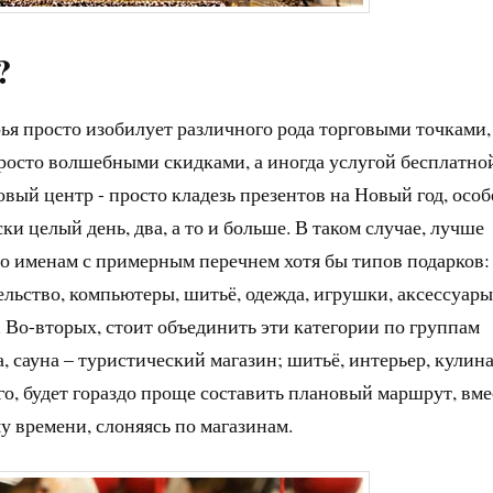
?
рья просто изобилует различного рода торговыми точками,
росто волшебными скидками, а иногда услугой бесплатно
овый центр - просто кладезь презентов на Новый год, осо
ки целый день, два, а то и больше. В таком случае, лучше
 по именам с примерным перечнем хотя бы типов подарков:
ельство, компьютеры, шитьё, одежда, игрушки, аксессуары
д. Во-вторых, стоит объединить эти категории по группам
, сауна – туристический магазин; шитьё, интерьер, кулин
ого, будет гораздо проще составить плановый маршрут, вме
у времени, слоняясь по магазинам.