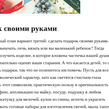
к своими руками
вый план вариант третий: сделать подарок своими руками.
ьничать, печь, вязать или вы маленький ребенок? Тогда
получить изделие, в которое вложена частичка вашей души
язательно оценят ваши старания. А что касается детей, то 
ь подарки, так что не поленитесь им помочь. Пусть для все
волический характер, зато как светятся счастьем глаза
 этот символизм, практическую пользу и оригинальность
афию, аппликацию на майку, посуду, подушку в любом
катулку для мелочей, кулон из глины, испечь и украсить
вать готовые наборы для изготовления свечей, мыла, тапо