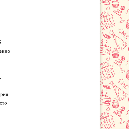
й
бенно
,
ария
сто