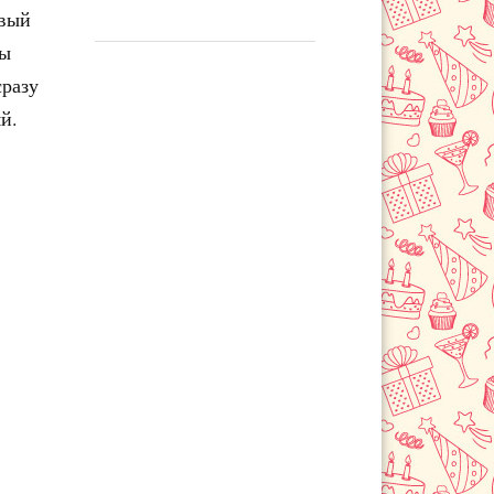
овый
бы
сразу
й.