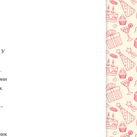
 У
.
они
х
 –
чек