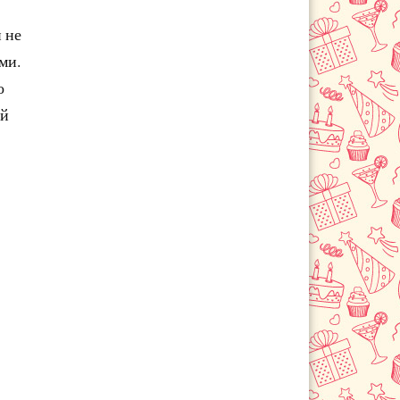
 не
ми.
о
ой