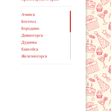
Ачинск
Боготол
Бородино
Дивногорск
Дудинка
Енисейск
Железногорск
Зеленогорск
Иланский
Канск
Кодинск
Лесосибирск
Минусинск
Норильск