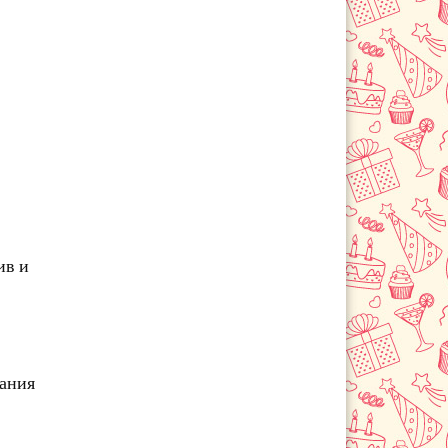
Сосновоборск
Шарыпово
ив и
чания