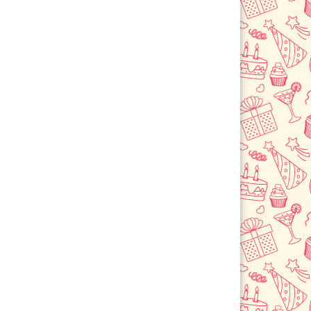
Сосновоборск
Шарыпово