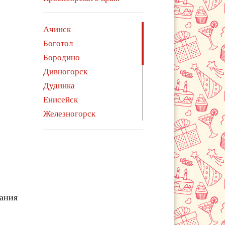
Ачинск
Боготол
Бородино
Дивногорск
Дудинка
Енисейск
Железногорск
Зеленогорск
Иланский
Канск
Кодинск
Лесосибирск
чания
Минусинск
Норильск