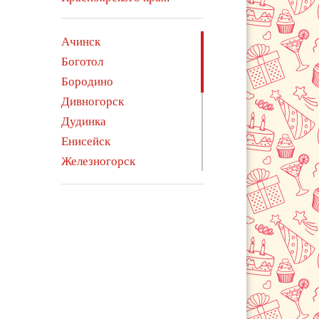
Ачинск
Боготол
Бородино
Дивногорск
Дудинка
Енисейск
Железногорск
Зеленогорск
Иланский
Канск
Кодинск
Лесосибирск
Минусинск
Норильск