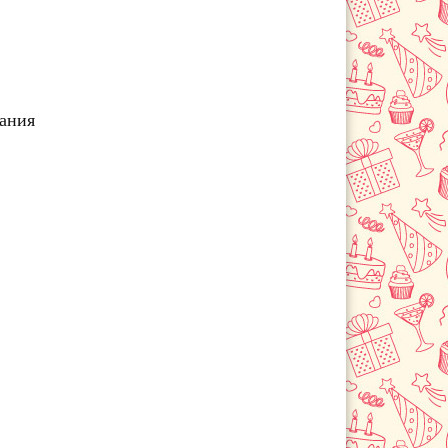
Сосновоборск
Шарыпово
чания