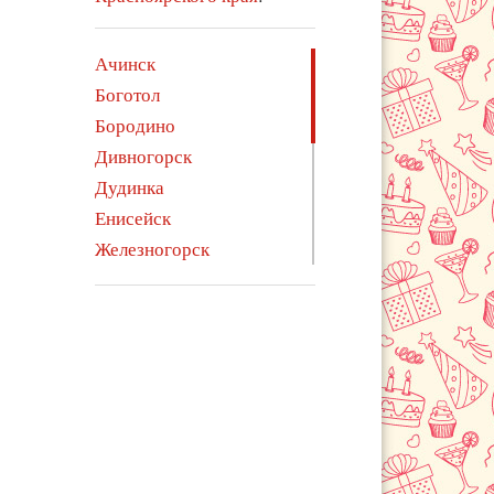
Ачинск
Боготол
Бородино
Дивногорск
Дудинка
Енисейск
Железногорск
Зеленогорск
Иланский
Канск
Кодинск
Лесосибирск
Минусинск
Норильск