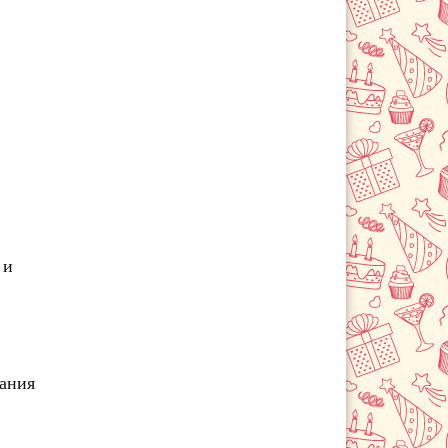
Сосновоборск
Шарыпово
 и
чания