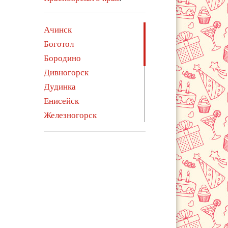
Ачинск
Боготол
Бородино
Дивногорск
Дудинка
Енисейск
Железногорск
Зеленогорск
Иланский
Канск
Кодинск
Лесосибирск
Минусинск
Норильск