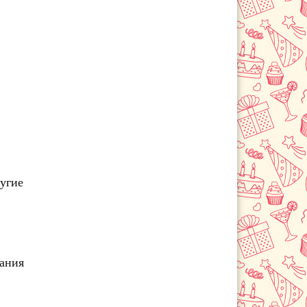
Сосновоборск
Шарыпово
ругие
чания