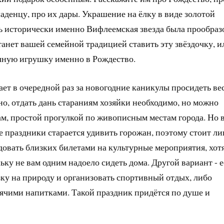
ладенцу, про их дары. Украшение на ёлку в виде золотой
дь исторически именно Вифлеемская звезда была прообраз
танет вашей семейной традицией ставить эту звёздочку, и
чную игрушку именно в Рождество.
чает в очередной раз за новогодние каникулы просидеть ве
но, отдать дань стараниям хозяйки необходимо, но можно
вам, простой прогулкой по живописным местам города. Но 
е праздники старается удивить горожан, поэтому стоит л
довать близких билетами на культурные мероприятия, хот
ьку не вам одним надоело сидеть дома. Другой вариант - 
зку на природу и организовать спортивный отдых, либо
ячими напитками. Такой праздник придётся по душе и