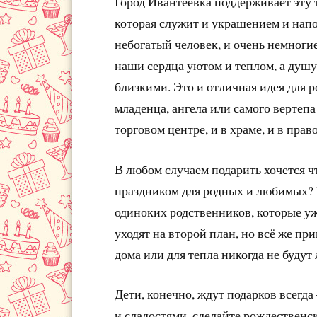
Город Ивантеевка поддерживает эту 
которая служит и украшением и напо
небогатый человек, и очень немноги
наши сердца уютом и теплом, а душу
близкими. Это и отличная идея для 
младенца, ангела или самого вертеп
торговом центре, и в храме, и в прав
В любом случаем подарить хочется чт
праздником для родных и любимых? П
одиноких родственников, которые у
уходят на второй план, но всё же п
дома или для тепла никогда не буду
Дети, конечно, ждут подарков всегда
и сладостями, сделайте рождественс