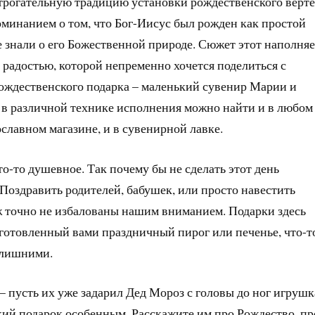
трогательную традицию установки рождественского верте
минанием о том, что Бог-Иисус был рожден как простой
е знали о его Божественной природе. Сюжет этот наполняе
 радостью, которой непременно хочется поделиться с
рождественского подарка – маленький сувенир Марии и
а в различной технике исполнения можно найти и в любом
ославном магазине, и в сувенирной лавке.
о-то душевное. Так почему бы не сделать этот день
оздравить родителей, бабушек, или просто навестить
ж точно не избалованы нашим вниманием. Подарки здесь
риготовленный вами праздничный пирог или печенье, что-т
т лишними.
 – пусть их уже задарил Дед Мороз с головы до ног игруш
кий подарок особенным. Расскажите им про Рождество, пр