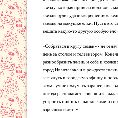
звезду, которая привела волхвов к м
звезды будет удачным решением, ве
звезды на макушке ёлки. Пусть это с
вешать какую-то другую особую ёло
«Собраться в кругу семьи» - не озна
день за столом и телевизором. Конеч
разнообразить жизнь и себе и хозяе
город Ивантеевка и в рождественски
заглянуть в городскую афишу и пора
этом лучше подумать заранее, поскол
погода располагает, совершить выла
устроить пикник с шашлыками и гор
взрослым и детям.