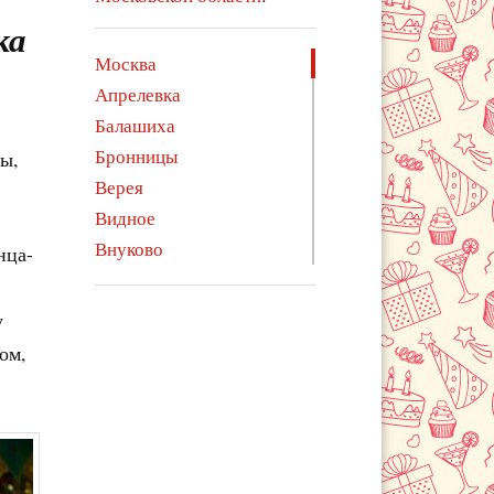
ка
Москва
Апрелевка
Балашиха
Бронницы
ы,
Верея
Видное
Внуково
нца-
Волоколамск
Воскресенск
у
Воскресенское
ом,
Голицыно
Дедовск
Дзержинский
Дмитров