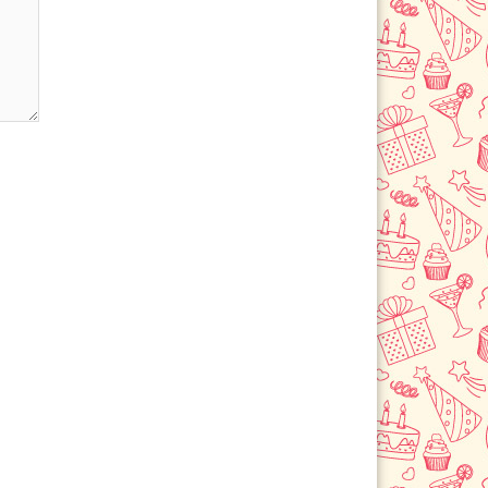
Щербинка
Электрогорск
Электросталь
Электроугли
Юбилейный
Яхрома