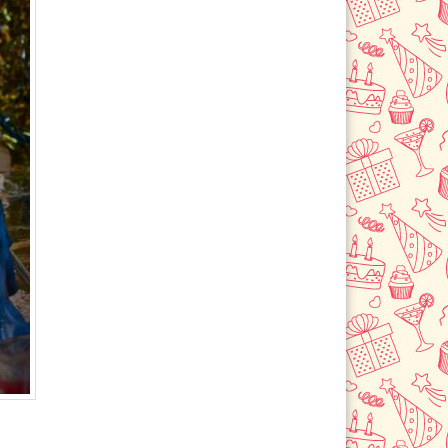
Долгопрудный
Домодедово
Дубна
Егорьевск
Железнодорожный
Жуковский
Зарайск
Звенигород
Зеленоград
Истра
Кашира
Климовск
Клин
Коломна
Королев
Котельники