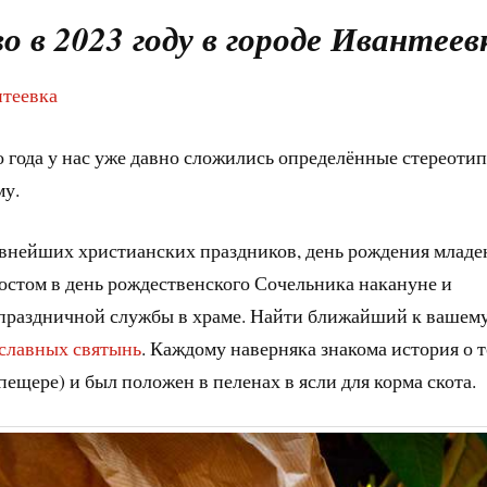
 в 2023 году в городе Ивантеев
нтеевка
 года у нас уже давно сложились определённые стереотип
му.
авнейших христианских праздников, день рождения младе
постом в день рождественского Сочельника накануне и
 праздничной службы в храме. Найти ближайший к вашем
славных святынь
. Каждому наверняка знакома история о т
 пещере) и был положен в пеленах в ясли для корма скота.