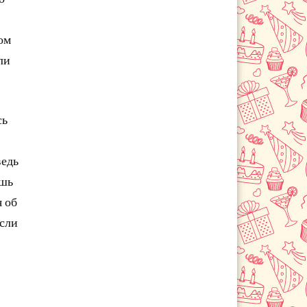
Одинцово
Озёры
ом
Орехово-Зуево
п. Лесной Городок
ли
Павловский Посад
Подольск
пос. Вешки
сь
пос. Лесной
Протвино
ведь
Путилково
ишь
Пушкино
я об
Пущино
если
Раменское
Реутов
Руза
Румянцево