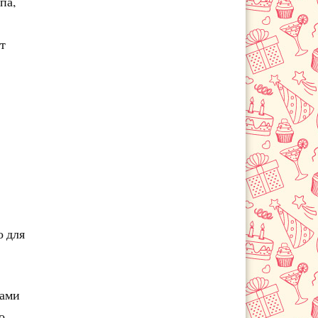
па,
Красноармейск
Красногорск
Краснознаменск
т
Купавна
Лобня
Лосино-Петровский
Луховицы
Лыткарино
Люберцы
Малаховка
Михнево
Можайск
о для
Мытищи
Наро-Фоминск
Нахабино
ками
Ногинск
о