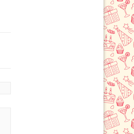
Селятино
Сергиев Посад
Серпухов
Солнечногорск
Старая Купавна
Ступино
Сходня
Томилино
Троицк
Фрязево
Фрязино
Химки
Черноголовка
Чехов
Шатура
Щелково