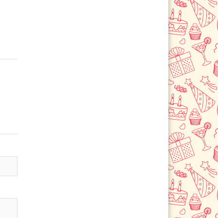
Троицк
Фрязево
Фрязино
Химки
Черноголовка
Чехов
Шатура
Щелково
Щербинка
Электрогорск
Электросталь
Электроугли
Юбилейный
Яхрома