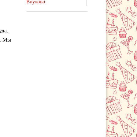
Внуково
Волоколамск
Воскресенск
Воскресенское
уда.
Голицыно
ч. Мы
Дедовск
Дзержинский
Дмитров
Долгопрудный
Домодедово
Дубна
Егорьевск
Железнодорожный
Жуковский
Зарайск
Звенигород