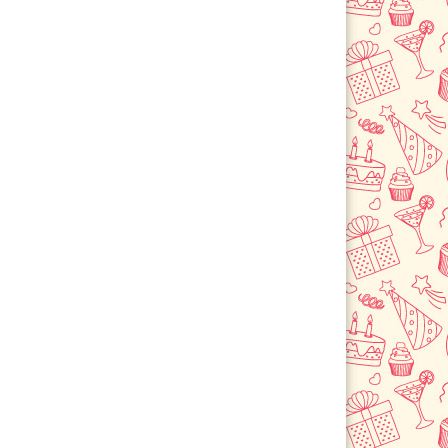
Зеленоград
Ивантеевка
Истра
Кашира
Климовск
Клин
Коломна
Королев
Красноармейск
Красногорск
Краснознаменск
Купавна
Лобня
Лосино-Петровский
Луховицы
Лыткарино