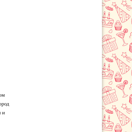
Люберцы
Малаховка
Михнево
Можайск
Мытищи
Наро-Фоминск
Нахабино
Ногинск
Одинцово
Озёры
Орехово-Зуево
п. Лесной Городок
ом
Павловский Посад
ород
Подольск
 и
пос. Вешки
пос. Лесной