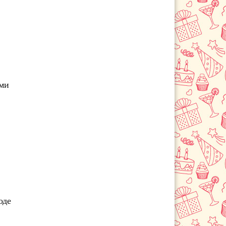
Протвино
Путилково
Пушкино
Пущино
Раменское
Реутов
ими
Руза
Румянцево
Селятино
Сергиев Посад
Серпухов
Солнечногорск
Старая Купавна
Ступино
оде
Сходня
Томилино