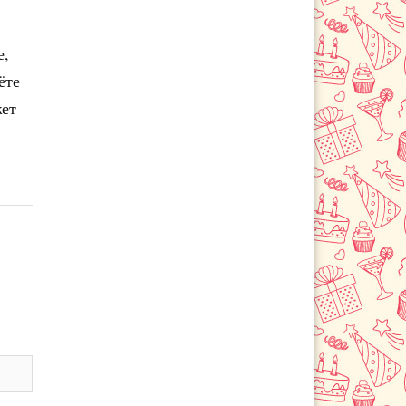
е,
ёте
жет