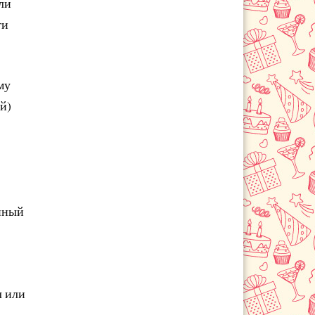
ли
ти
му
й)
анный
л или