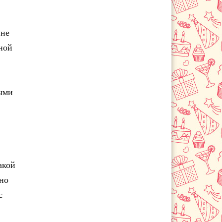
 не
ной
ными
акой
тно
с