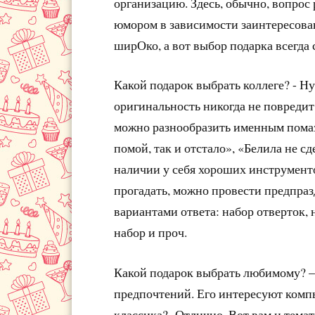
организацию. Здесь, обычно, вопрос
юмором в зависимости заинтересован
ширОко, а вот выбор подарка всегда 
Какой подарок выбрать коллеге? - 
оригинальность никогда не повреди
можно разнообразить именным помазк
помой, так и отстало», «Белила не с
наличии у себя хороших инструмент
прогадать, можно провести предпраз
вариантами ответа: набор отверток, 
набор и проч.
Какой подарок выбрать любимому? – 
предпочтений. Его интересуют компь
классика? Отлично. Вот вам и темат