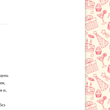
 день
мм,
м и,
без