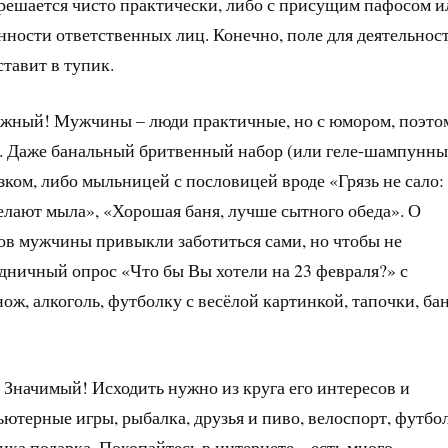
 решается чисто практически, либо с присущим пафосом и
ности ответственных лиц. Конечно, поле для деятельнос
ставит в тупик.
Нужный! Мужчины – люди практичные, но с юмором, поэто
т. Даже банальный бритвенный набор (или геле-шампунны
ом, либо мыльницей с пословицей вроде «Грязь не сало:
делают мыла», «Хорошая баня, лучше сытного обеда». О
ов мужчины привыкли заботиться сами, но чтобы не
дничный опрос «Что бы Вы хотели на 23 февраля?» с
нож, алкоголь, футболку с весёлой картинкой, тапочки, б
Значимый! Исходить нужно из круга его интересов и
ютерные игры, рыбалка, друзья и пиво, велоспорт, футбо
ика подарка. Покопайтесь в интернете – есть много