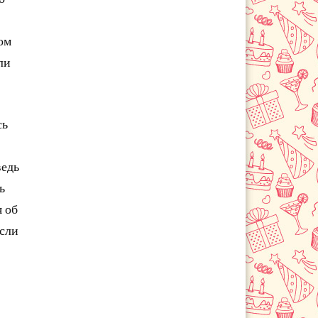
Ногинск
Одинцово
ом
Озёры
Орехово-Зуево
ли
п. Лесной Городок
Павловский Посад
Подольск
сь
пос. Вешки
пос. Лесной
ведь
Протвино
ь
Путилково
я об
Пушкино
если
Пущино
Раменское
Реутов
Руза