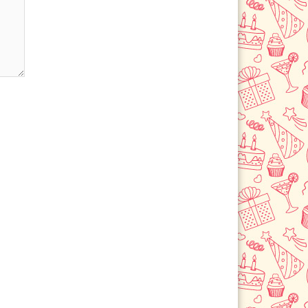
Щербинка
Электрогорск
Электросталь
Электроугли
Юбилейный
Яхрома