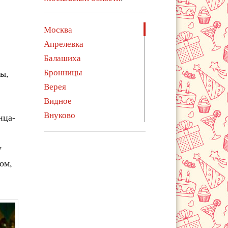
Москва
Апрелевка
Балашиха
Бронницы
ы,
Верея
Видное
Внуково
нца-
Волоколамск
Воскресенск
у
Воскресенское
ом,
Голицыно
Дедовск
Дзержинский
Дмитров