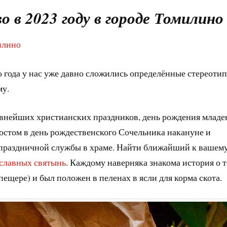
 в 2023 году в городе Томилино
илино
 года у нас уже давно сложились определённые стереотип
му.
авнейших христианских праздников, день рождения младе
постом в день рождественского Сочельника накануне и
 праздничной службы в храме. Найти ближайший к вашем
славных святынь
. Каждому наверняка знакома история о т
 пещере) и был положен в пеленах в ясли для корма скота.