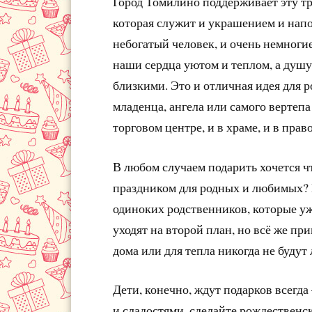
Город Томилино поддерживает эту т
которая служит и украшением и напо
небогатый человек, и очень немноги
наши сердца уютом и теплом, а душу
близкими. Это и отличная идея для 
младенца, ангела или самого вертеп
торговом центре, и в храме, и в прав
В любом случаем подарить хочется чт
праздником для родных и любимых? П
одиноких родственников, которые у
уходят на второй план, но всё же п
дома или для тепла никогда не буду
Дети, конечно, ждут подарков всегда
и сладостями, сделайте рождественс