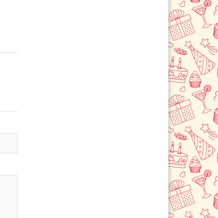
Румянцево
Селятино
Сергиев Посад
Серпухов
Солнечногорск
Старая Купавна
Ступино
Сходня
Троицк
Фрязево
Фрязино
Химки
Черноголовка
Чехов
Шатура
Щелково