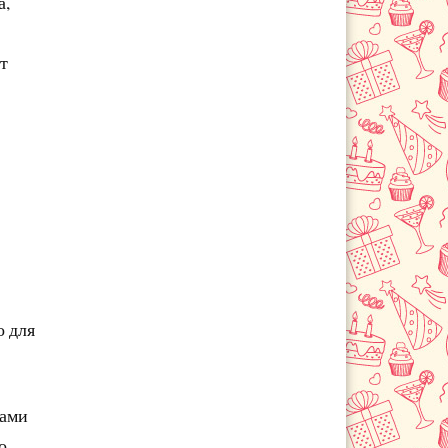
а,
Котельники
Красноармейск
Красногорск
т
Краснознаменск
Купавна
Лобня
Лосино-Петровский
Луховицы
Лыткарино
Люберцы
Малаховка
Михнево
о для
Можайск
Мытищи
Наро-Фоминск
ками
Нахабино
о