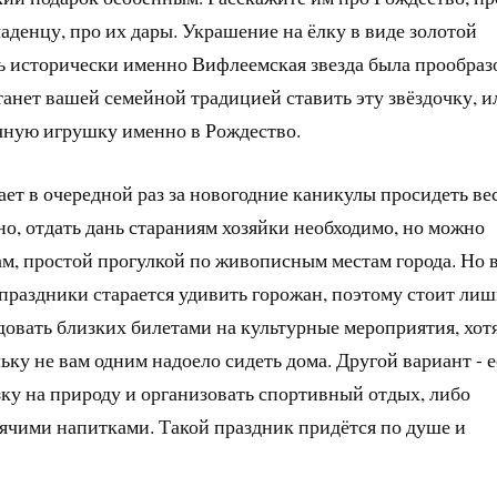
ладенцу, про их дары. Украшение на ёлку в виде золотой
дь исторически именно Вифлеемская звезда была прообраз
танет вашей семейной традицией ставить эту звёздочку, и
чную игрушку именно в Рождество.
чает в очередной раз за новогодние каникулы просидеть ве
но, отдать дань стараниям хозяйки необходимо, но можно
вам, простой прогулкой по живописным местам города. Но 
праздники старается удивить горожан, поэтому стоит лиш
довать близких билетами на культурные мероприятия, хот
ьку не вам одним надоело сидеть дома. Другой вариант - 
зку на природу и организовать спортивный отдых, либо
ячими напитками. Такой праздник придётся по душе и