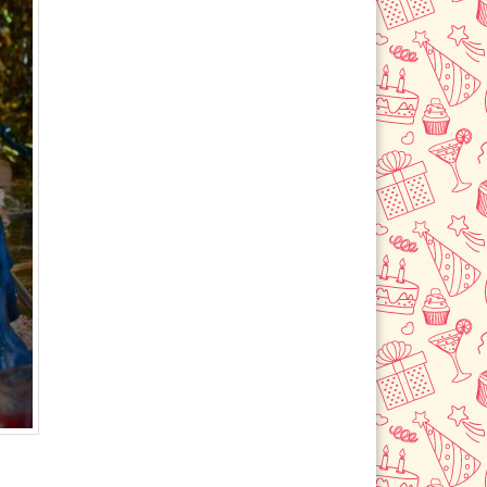
Долгопрудный
Домодедово
Дубна
Егорьевск
Железнодорожный
Жуковский
Зарайск
Звенигород
Зеленоград
Ивантеевка
Истра
Кашира
Климовск
Клин
Коломна
Королев