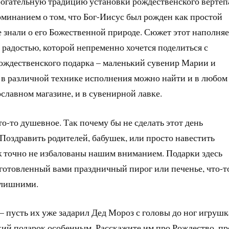
рогательную традицию установки рождественского вертеп
минанием о том, что Бог-Иисус был рожден как простой
е знали о его Божественной природе. Сюжет этот наполняе
 радостью, которой непременно хочется поделиться с
рождественского подарка – маленький сувенир Марии и
а в различной технике исполнения можно найти и в любом
ославном магазине, и в сувенирной лавке.
о-то душевное. Так почему бы не сделать этот день
оздравить родителей, бабушек, или просто навестить
ж точно не избалованы нашим вниманием. Подарки здесь
риготовленный вами праздничный пирог или печенье, что-т
т лишними.
 – пусть их уже задарил Дед Мороз с головы до ног игруш
кий подарок особенным. Расскажите им про Рождество, пр