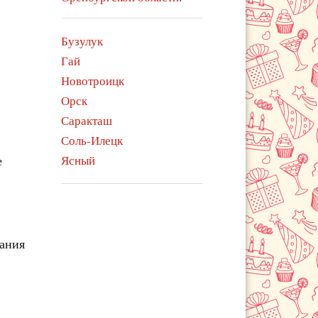
Бузулук
Гай
Новотроицк
Орск
Саракташ
Соль-Илецк
е
Ясный
чания