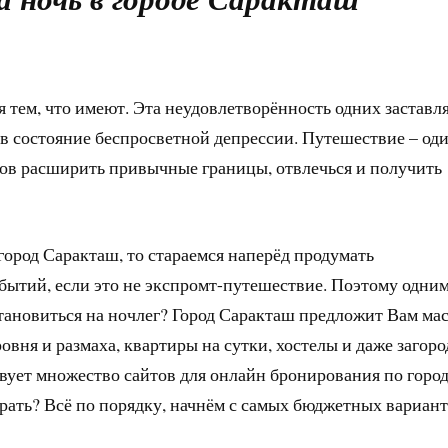
 тем, что имеют. Эта неудовлетворённость одних заставл
 в состояние беспросветной депрессии. Путешествие – оди
ов расширить привычные границы, отвлечься и получить
город Саракташ, то стараемся наперёд продумать
ытий, если это не экспромт-путешествие. Поэтому одним
становиться на ночлег? Город Саракташ предложит Вам ма
овня и размаха, квартиры на сутки, хостелы и даже загор
твует множество сайтов для онлайн бронирования по город
брать? Всё по порядку, начнём с самых бюджетных вариант