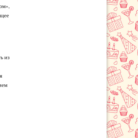
ом»,
ющее
ь из
я
ием