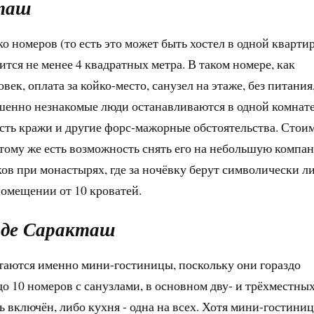
кташ
о номеров (то есть это может быть хостел в одной квартир
ится не менее 4 квадратных метра. В таком номере, как
век, оплата за койко-место, санузел на этаже, без питания
ршенно незнакомые люди останавливаются в одной комнате
сть кражи и другие форс-мажорные обстоятельства. Стои
 тому же есть возможность снять его на небольшую компа
ов при монастырях, где за ночёвку берут символически л
помещении от 10 кроватей.
оде Саракташ
аются именно мини-гостиницы, поскольку они гораздо
 10 номеров с санузлами, в основном дву- и трёхместных
 включён, либо кухня - одна на всех. Хотя мини-гостини