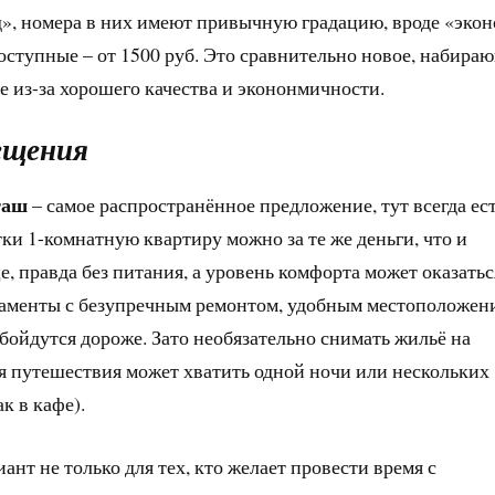
д», номера в них имеют привычную градацию, вроде «экон
доступные – от 1500 руб. Это сравнительно новое, набира
е из-за хорошего качества и экононмичности.
ещения
таш
– самое распространённое предложение, тут всегда ест
утки 1-комнатную квартиру можно за те же деньги, что и
, правда без питания, а уровень комфорта может оказатьс
таменты с безупречным ремонтом, удобным местоположен
ойдутся дороже. Зато необязательно снимать жильё на
мя путешествия может хватить одной ночи или нескольких
к в кафе).
иант не только для тех, кто желает провести время с