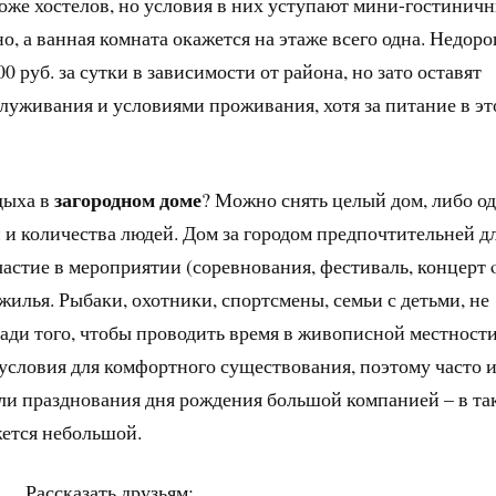
же хостелов, но условия в них уступают мини-гостинич
, а ванная комната окажется на этаже всего одна. Недоро
 руб. за сутки в зависимости от района, но зато оставят
луживания и условиями проживания, хотя за питание в э
загородном доме
дыха в
? Можно снять целый дом, либо о
й и количества людей. Дом за городом предпочтительней д
частие в мероприятии (соревнования, фестиваль, концерт 
 жилья. Рыбаки, охотники, спортсмены, семьи с детьми, не
ради того, чтобы проводить время в живописной местности
е условия для комфортного существования, поэтому часто 
ли празднования дня рождения большой компанией – в та
жется небольшой.
Рассказать друзьям: