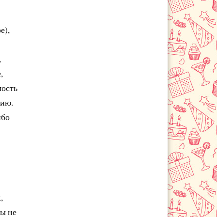
е),
,
,
мость
нию.
ибо
,
цы не