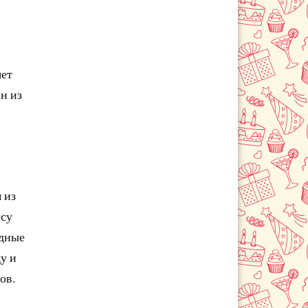
яет
н из
 из
ссу
одные
у и
ов.