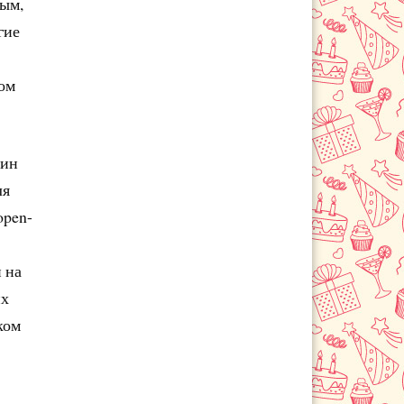
ным,
гие
том
дин
ля
open-
 на
их
ком