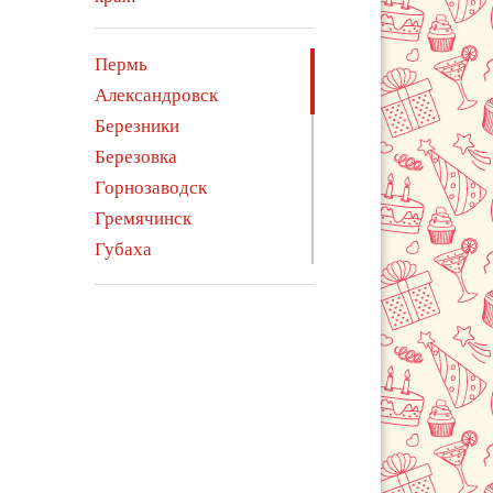
Пермь
Александровск
Березники
Березовка
Горнозаводск
Гремячинск
Губаха
Добрянка
Карагай
Кизел
Красновишерск
Краснокамск
Кунгур
Лысьва