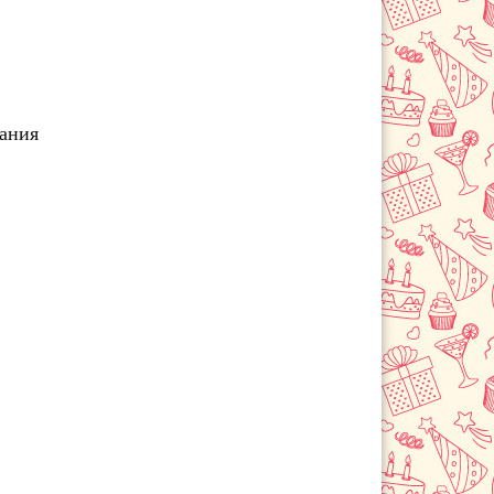
Нытва
Орда
Оса
Очер
Песьянка
чания
Соликамск
Чайковский
Чернушка
Чусовой