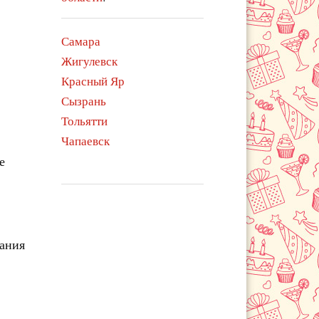
Самара
Жигулевск
Красный Яр
Сызрань
Тольятти
Чапаевск
е
чания