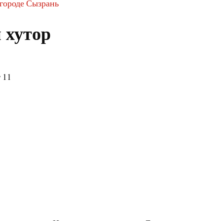
 городе Сызрань
 хутор
 11