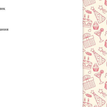
лик
чания