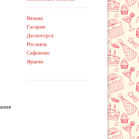
Вязьма
Гагарин
Десногорск
Рославль
Сафоново
Ярцево
чания