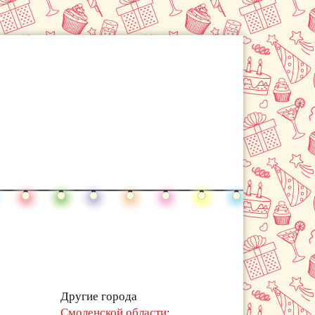
Другие города
Смоленской области
: