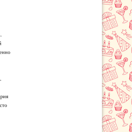
,
й
бенно
,
ария
сто