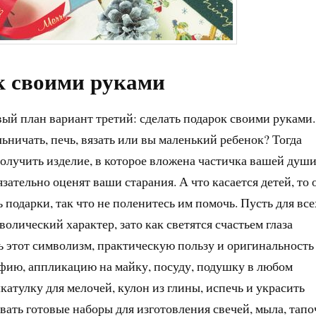
к своими руками
вый план вариант третий: сделать подарок своими руками.
ьничать, печь, вязать или вы маленький ребенок? Тогда
получить изделие, в которое вложена частичка вашей души
язательно оценят ваши старания. А что касается детей, то 
ь подарки, так что не поленитесь им помочь. Пусть для все
волический характер, зато как светятся счастьем глаза
 этот символизм, практическую пользу и оригинальность
афию, аппликацию на майку, посуду, подушку в любом
катулку для мелочей, кулон из глины, испечь и украсить
вать готовые наборы для изготовления свечей, мыла, тапо