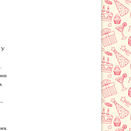
 У
.
они
х
 –
чек