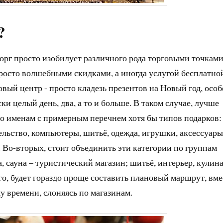
?
борг просто изобилует различного рода торговыми точками
росто волшебными скидками, а иногда услугой бесплатно
овый центр - просто кладезь презентов на Новый год, осо
ки целый день, два, а то и больше. В таком случае, лучше
 по именам с примерным перечнем хотя бы типов подарков:
ельство, компьютеры, шитьё, одежда, игрушки, аксессуары
д. Во-вторых, стоит объединить эти категории по группам
, сауна – туристический магазин; шитьё, интерьер, кулин
ого, будет гораздо проще составить плановый маршрут, вме
у времени, слоняясь по магазинам.