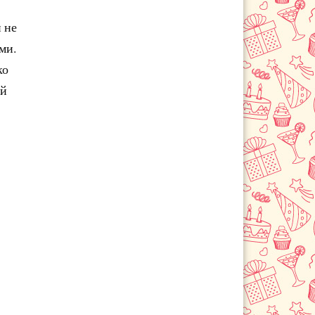
 не
ми.
ко
ой