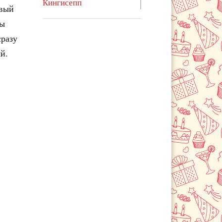
Кингисепп
овый
Кириши
бы
Кировск
сразу
Луга
й.
Отрадное
Пикалево
Пулково
Сертолово
Сестрорецк
Сосновый Бор
Тихвин