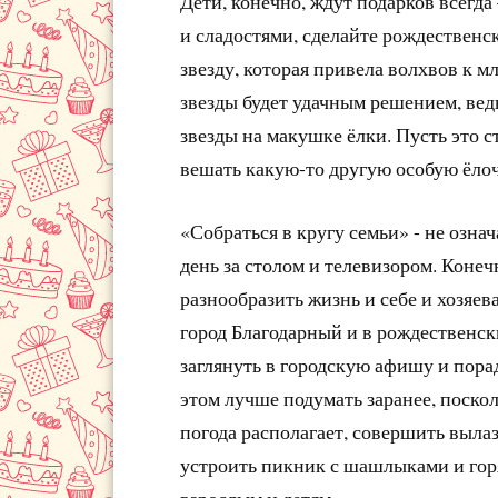
Дети, конечно, ждут подарков всегда
и сладостями, сделайте рождественс
звезду, которая привела волхвов к м
звезды будет удачным решением, ве
звезды на макушке ёлки. Пусть это с
вешать какую-то другую особую ёло
«Собраться в кругу семьи» - не озна
день за столом и телевизором. Конеч
разнообразить жизнь и себе и хозяе
город Благодарный и в рождественск
заглянуть в городскую афишу и пора
этом лучше подумать заранее, поскол
погода располагает, совершить выла
устроить пикник с шашлыками и гор