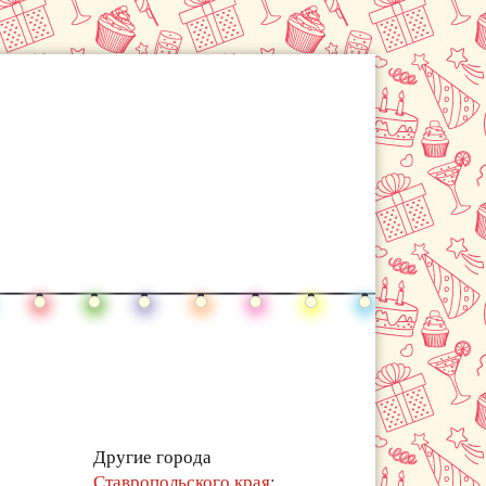
Другие города
Ставропольского края
: