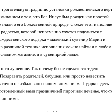
у трогательную традицию установки рождественского верт
минанием о том, что Бог-Иисус был рожден как простой
е знали о его Божественной природе. Сюжет этот наполняе
 радостью, которой непременно хочется поделиться с
рождественского подарка – маленький сувенир Марии и
а в различной технике исполнения можно найти и в любом
ославном магазине, и в сувенирной лавке.
о-то душевное. Так почему бы не сделать этот день
оздравить родителей, бабушек, или просто навестить
ж точно не избалованы нашим вниманием. Подарки здесь
риготовленный вами праздничный пирог или печенье, что-т
т лишними.