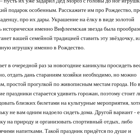
 – пусть их уже задарил Дед Мороз с головы до ног игруш
кий подарок особенным. Расскажите им про Рождество, пр
ладенцу, про их дары. Украшение на ёлку в виде золотой
дь исторически именно Вифлеемская звезда была прообраз
танет вашей семейной традицией ставить эту звёздочку, и
чную игрушку именно в Рождество.
чает в очередной раз за новогодние каникулы просидеть ве
но, отдать дань стараниям хозяйки необходимо, но можно
вам, простой прогулкой по живописным местам города. Но 
ие праздники старается удивить горожан, поэтому стоит 
довать близких билетами на культурные мероприятия, хот
ьку не вам одним надоело сидеть дома. Другой вариант - 
зку на природу и организовать спортивный отдых, либо
ячими напитками. Такой праздник придётся по душе и