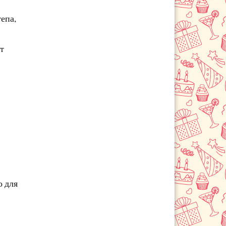
епа,
т
о для