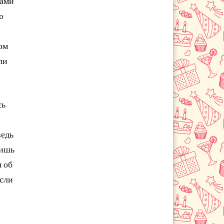
ками
о
ом
ли
сь
ведь
лишь
я об
если