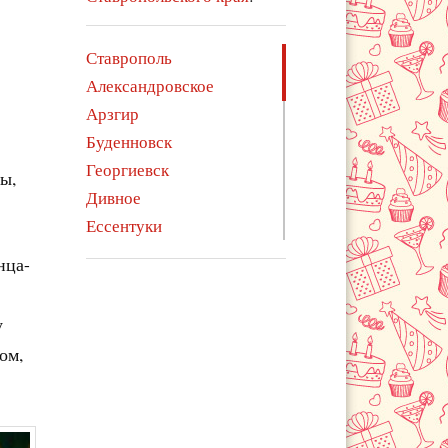
Ставрополь
Александровское
Арзгир
Буденновск
Георгиевск
ы,
Дивное
Ессентуки
Железноводск
нца-
Зеленокумск
Изобильный
у
Ипатово
ом,
Кисловодск
Курсавка
Левокумское