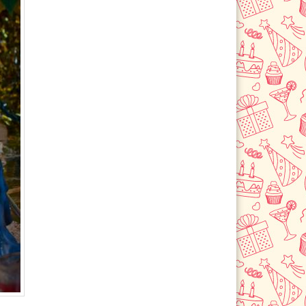
Лермонтов
Летняя Ставка
Минеральные Воды
Михайловск
Невинномысск
Новоалександровск
Новопавловск
Пятигорск
Светлоград
Степное