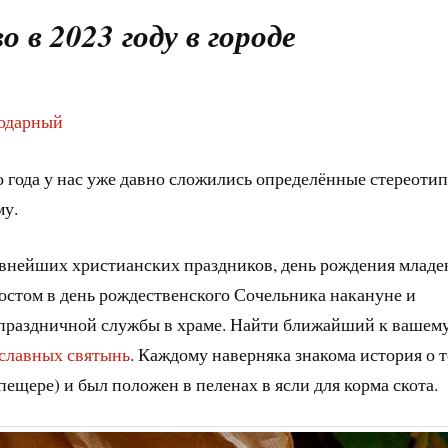
в 2023 году в городе
годарный
 года у нас уже давно сложились определённые стереотип
му.
авнейших христианских праздников, день рождения младе
постом в день рождественского Сочельника накануне и
 праздничной службы в храме. Найти ближайший к вашем
славных святынь
. Каждому наверняка знакома история о т
 пещере) и был положен в пеленах в ясли для корма скота.