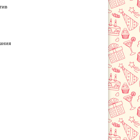
Лермонтов
тив
Летняя Ставка
Минеральные Воды
Михайловск
Невинномысск
чания
Новоалександровск
Новопавловск
Пятигорск
Светлоград
Степное