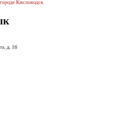
 городе Кисловодск
ык
о, д. 1б