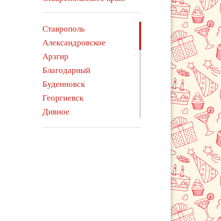
Ставрополь
Александровское
Арзгир
Благодарный
Буденновск
Георгиевск
Дивное
Ессентуки
Железноводск
Зеленокумск
Изобильный
Ипатово
Курсавка
Левокумское