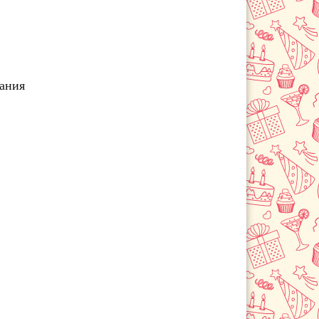
Лермонтов
Летняя Ставка
Минеральные Воды
Михайловск
Невинномысск
чания
Новоалександровск
Новопавловск
Пятигорск
Светлоград
Степное