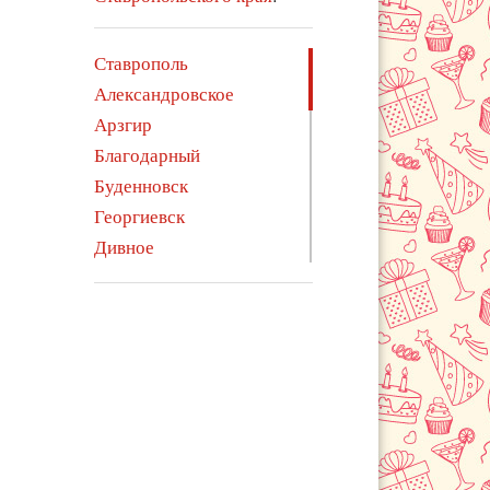
Ставрополь
Александровское
Арзгир
Благодарный
Буденновск
Георгиевск
Дивное
Ессентуки
Железноводск
Зеленокумск
Изобильный
Ипатово
Курсавка
Левокумское