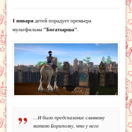
1 января
детей порадует премьера
"Богатырша"
мультфильма
.
…И было предсказание славному
витязю Бориполку, что у него