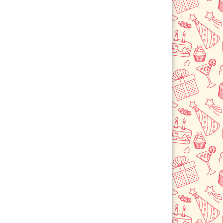
Левокумское
Лермонтов
Летняя Ставка
Минеральные Воды
Невинномысск
Новоалександровск
Новопавловск
Пятигорск
Светлоград
Степное