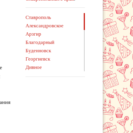
Ставрополь
Александровское
Арзгир
Благодарный
Буденновск
Георгиевск
е
Дивное
Ессентуки
м
Железноводск
Зеленокумск
Изобильный
чания
Ипатово
Кисловодск
Курсавка