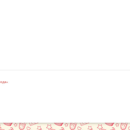
рода»