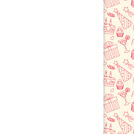
Левокумское
Лермонтов
Летняя Ставка
Михайловск
Невинномысск
Новоалександровск
Новопавловск
Пятигорск
Светлоград
Степное