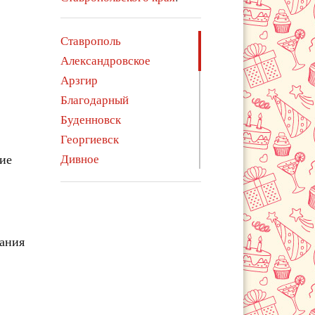
Ставрополь
Александровское
Арзгир
Благодарный
Буденновск
Георгиевск
гие
Дивное
Ессентуки
Железноводск
Зеленокумск
Изобильный
чания
Ипатово
Кисловодск
Курсавка