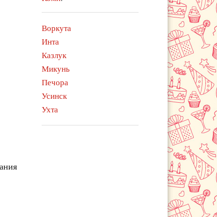
Воркута
Инта
Казлук
Микунь
Печора
Усинск
Ухта
чания