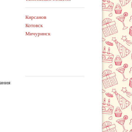
Кирсанов
Котовск
Мичуринск
чания